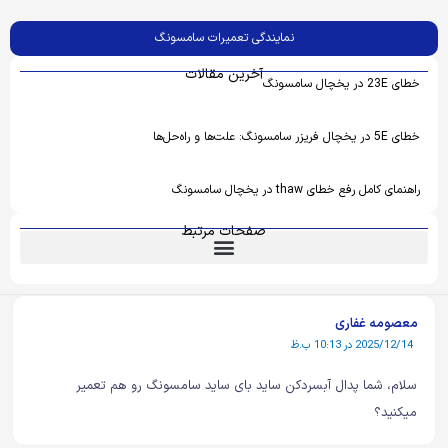
نمایندگی تعمیرات سامسونگ
آخرین مقالات
خطای 23E در یخچال سامسونگ
خطای 5E در یخچال فریزر سامسونگ: علت‌ها و راه‌حل‌ها
راهنمای کامل رفع خطای thaw در یخچال سامسونگ
صفحات مرتبط
معصومه غفاری
2025/12/14 در 10:13 ب.ظ
سلام، شما پدال آبسردکن ساید بای ساید سامسونگ رو هم تعمیر
میکنید؟