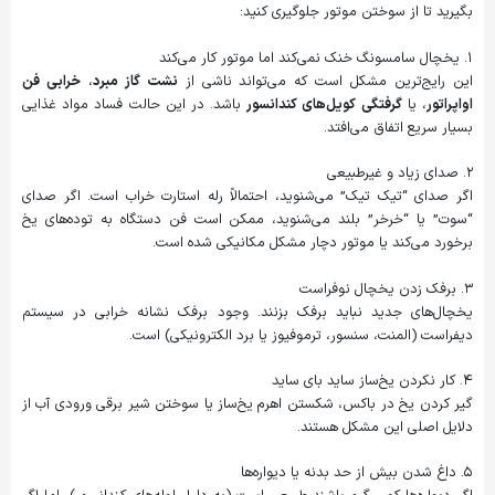
بگیرید تا از سوختن موتور جلوگیری کنید:
۱. یخچال سامسونگ خنک نمی‌کند اما موتور کار می‌کند
این رایج‌ترین مشکل است که می‌تواند ناشی از
نشت گاز مبرد
،
خرابی فن
اواپراتور
، یا
گرفتگی کویل‌های کندانسور
باشد. در این حالت فساد مواد غذایی
بسیار سریع اتفاق می‌افتد.
۲. صدای زیاد و غیرطبیعی
اگر صدای “تیک تیک” می‌شنوید، احتمالاً رله استارت خراب است. اگر صدای
“سوت” یا “خرخر” بلند می‌شنوید، ممکن است فن دستگاه به توده‌های یخ
برخورد می‌کند یا موتور دچار مشکل مکانیکی شده است.
۳. برفک زدن یخچال نوفراست
یخچال‌های جدید نباید برفک بزنند. وجود برفک نشانه خرابی در سیستم
دیفراست (المنت، سنسور، ترموفیوز یا برد الکترونیکی) است.
۴. کار نکردن یخ‌ساز ساید بای ساید
گیر کردن یخ در باکس، شکستن اهرم یخ‌ساز یا سوختن شیر برقی ورودی آب از
دلایل اصلی این مشکل هستند.
۵. داغ شدن بیش از حد بدنه یا دیواره‌ها