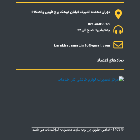
g
b
a
r
r
e
p
a
تهران دهکده المپیک خیابان کوهک برج طوبی واحد215
a
p
m
021-46055059
m
پشتیبانی 8 صبح الی 22
karakhadamat.info@gmail.com
نمادهای اعتماد
© 1403 - تمامی حقوق این وب سایت متعلق به کاراخدمات می باشد.