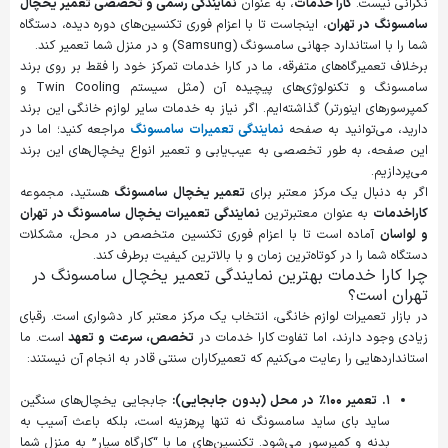
نگرانی نیست.
کارا خدمات
، به عنوان
نمایندگی رسمی و تخصصی تعمیر یخچال
سامسونگ در تهران
، اینجاست تا با اعزام فوری تکنسین‌های دوره دیده، دستگاه
شما را با استاندارد جهانی سامسونگ (Samsung) و در منزل شما تعمیر کند.
برخلاف تعمیرگاه‌های متفرقه، ما در کارا خدمات تمرکز خود را فقط بر روی برند
سامسونگ و تکنولوژی‌های پیچیده آن (مثل سیستم Twin Cooling و
کمپرسورهای اینورتر) گذاشته‌ایم. اگر نیاز به خدمات سایر لوازم خانگی این برند
دارید، می‌توانید به صفحه
نمایندگی تعمیرات سامسونگ
مراجعه کنید؛ اما در
این صفحه، به طور تخصصی به عیب‌یابی و تعمیر انواع یخچال‌های این برند
می‌پردازیم.
اگر به دنبال یک مرکز معتبر برای
تعمیر یخچال سامسونگ
هستید، مجموعه
کاراخدمات
به عنوان معتبرترین
نمایندگی تعمیرات یخچال سامسونگ در تهران
و لواسان
آماده است تا با اعزام فوری تکنسین متخصص در محل، مشکلات
دستگاه شما را در کوتاه‌ترین زمان و با بالاترین کیفیت برطرف کند.
چرا کارا خدمات بهترین نمایندگی تعمیر یخچال سامسونگ در
تهران است؟
در بازار تعمیرات لوازم خانگی، انتخاب یک مرکز معتبر کار دشواری است. رقبای
زیادی وجود دارند، اما تفاوت کارا خدمات در
تخصص، سرعت و تعهد
است. ما
استانداردهایی را رعایت می‌کنیم که تعمیرکاران سنتی قادر به انجام آن نیستند:
۱. تعمیر ۱۰۰٪ در محل (بدون جابجایی):
جابجایی یخچال‌های سنگین
ساید بای ساید سامسونگ نه تنها پرهزینه است، بلکه باعث آسیب به
بدنه و کمپرسور می‌شود. تکنسین‌های ما با “کارگاه سیار” به منزل شما