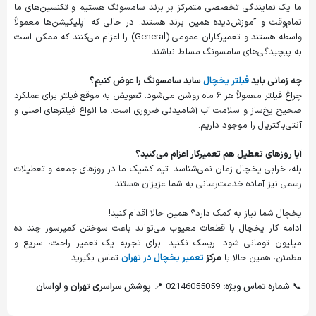
ما یک نمایندگی تخصصی متمرکز بر برند سامسونگ هستیم و تکنسین‌های ما
تمام‌وقت و آموزش‌دیده همین برند هستند. در حالی که اپلیکیشن‌ها معمولاً
واسطه هستند و تعمیرکاران عمومی (General) را اعزام می‌کنند که ممکن است
به پیچیدگی‌های سامسونگ مسلط نباشند.
چه زمانی باید
فیلتر یخچال
ساید سامسونگ را عوض کنیم؟
چراغ فیلتر معمولاً هر ۶ ماه روشن می‌شود. تعویض به موقع فیلتر برای عملکرد
صحیح یخ‌ساز و سلامت آب آشامیدنی ضروری است. ما انواع فیلترهای اصلی و
آنتی‌باکتریال را موجود داریم.
آیا روزهای تعطیل هم تعمیرکار اعزام می‌کنید؟
بله، خرابی یخچال زمان نمی‌شناسد. تیم کشیک ما در روزهای جمعه و تعطیلات
رسمی نیز آماده خدمت‌رسانی به شما عزیزان هستند.
یخچال شما نیاز به کمک دارد؟ همین حالا اقدام کنید!
ادامه کار یخچال با قطعات معیوب می‌تواند باعث سوختن کمپرسور چند ده
میلیون تومانی شود. ریسک نکنید. برای تجربه یک تعمیر راحت، سریع و
مطمئن، همین حالا با
مرکز
تعمیر یخچال در تهران
تماس بگیرید.
📞
شماره تماس ویژه:
02146055059 📍
پوشش سراسری تهران و لواسان