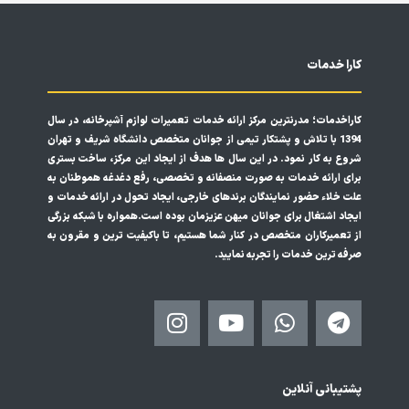
کارا خدمات
کاراخدمات؛ مدرنترین مرکز ارائه خدمات تعمیرات لوازم آشپرخانه، در سال
1394 با تلاش و پشتکار تیمی از جوانان متخصص دانشگاه شریف و تهران
شروع به کار نمود. در این سال ها هدف از ایجاد این مرکز، ساخت بستری
برای ارائه خدمات به صورت منصفانه و تخصصی، رفع دغدغه هموطنان به
علت خلاء حضور نمایندگان برندهای خارجی، ایجاد تحول در ارائه خدمات و
ایجاد اشتغال برای جوانان میهن عزیزمان بوده است.همواره با شبکه بزرگی
از تعمیرکاران متخصص در کنار شما هستیم، تا باکیفیت ترین و مقرون به
صرفه ترین خدمات را تجربه نمایید.
I
Y
W
T
n
o
h
e
s
u
a
l
t
t
t
e
پشتیبانی آنلاین
a
u
s
g