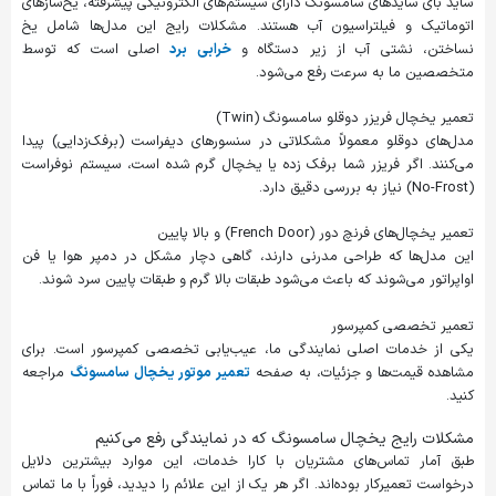
ساید بای سایدهای سامسونگ دارای سیستم‌های الکترونیکی پیشرفته، یخ‌سازهای
اتوماتیک و فیلتراسیون آب هستند. مشکلات رایج این مدل‌ها شامل یخ
نساختن، نشتی آب از زیر دستگاه و
خرابی برد
اصلی است که توسط
متخصصین ما به سرعت رفع می‌شود.
تعمیر یخچال فریزر دوقلو سامسونگ (Twin)
مدل‌های دوقلو معمولاً مشکلاتی در سنسورهای دیفراست (برفک‌زدایی) پیدا
می‌کنند. اگر فریزر شما برفک زده یا یخچال گرم شده است، سیستم نوفراست
(No-Frost) نیاز به بررسی دقیق دارد.
تعمیر یخچال‌های فرنچ دور (French Door) و بالا پایین
این مدل‌ها که طراحی مدرنی دارند، گاهی دچار مشکل در دمپر هوا یا فن
اواپراتور می‌شوند که باعث می‌شود طبقات بالا گرم و طبقات پایین سرد شوند.
تعمیر تخصصی کمپرسور
یکی از خدمات اصلی نمایندگی ما، عیب‌یابی تخصصی کمپرسور است. برای
مشاهده قیمت‌ها و جزئیات، به صفحه
تعمیر موتور یخچال سامسونگ
مراجعه
کنید.
مشکلات رایج یخچال سامسونگ که در نمایندگی رفع می‌کنیم
طبق آمار تماس‌های مشتریان با کارا خدمات، این موارد بیشترین دلایل
درخواست تعمیرکار بوده‌اند. اگر هر یک از این علائم را دیدید، فوراً با ما تماس