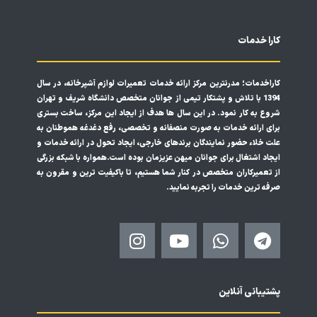
کارا خدمات
کاراخدمات؛ مدرنترین مرکز ارائه خدمات تعمیرات لوازم آشپرخانه، در سال
1394 با تلاش و پشتکار تیمی از جوانان متخصص دانشگاه شریف و تهران
شروع به کار نمود. در این سال ها هدف از ایجاد این مرکز، ساخت بستری
برای ارائه خدمات به صورت منصفانه و تخصصی، رفع دغدغه هموطنان به
علت خلاء حضور نمایندگان برندهای خارجی، ایجاد تحول در ارائه خدمات و
ایجاد اشتغال برای جوانان میهن عزیزمان بوده است.همواره با شبکه بزرگی
از تعمیرکاران متخصص در کنار شما هستیم، تا باکیفیت ترین و مقرون به
صرفه ترین خدمات را تجربه نمایید.
I
Y
W
T
n
o
h
e
s
u
a
l
t
t
t
e
پشتیبانی آنلاین
a
u
s
g