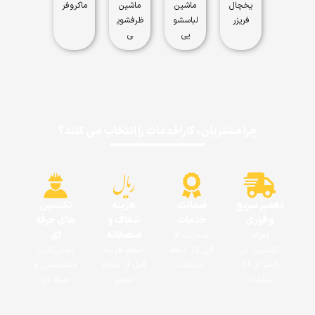
یخچال
ماشین
ماشین
ماکروفر
فریزر
لباسشو
ظرفشوی
یی
ی
چرا مشتریان، کاراخدمات را انتخاب می کنند؟
تعمیر سریع
ضمانت
هزینه
تکنسین
و فوری
خدمات
شفاف و
های حرفه
منصفانه
ای
اعزام
ضمانت 3
تکنسین در
الی 12 ماهه
اعلام هزینه
تعمیرکاران
کمتر از 24
خدمات
قبل از انجام
متخصص و
ساعت
تعمیر
حرفه ای