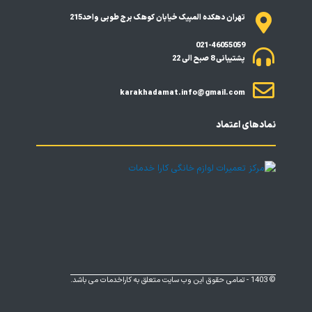
g
b
a
r
r
e
p
a
تهران دهکده المپیک خیابان کوهک برج طوبی واحد215
a
p
m
021-46055059
m
پشتیبانی 8 صبح الی 22
karakhadamat.info@gmail.com
نمادهای اعتماد
© 1403 - تمامی حقوق این وب سایت متعلق به کاراخدمات می باشد.