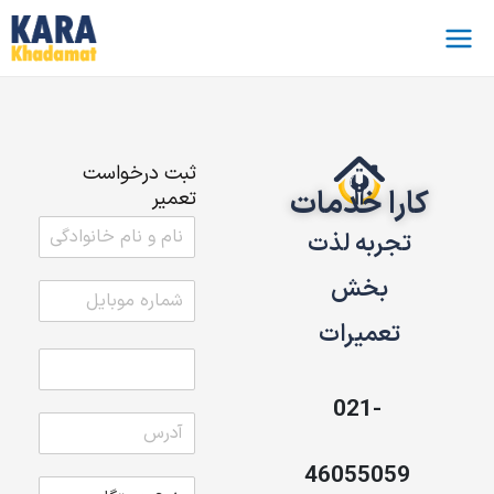
فتن
ه
حتوا
ثبت درخواست
کارا خدمات
تعمیر
تجربه لذت
بخش
تعمیرات
021-
46055059