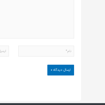
نام*
ایمیل*