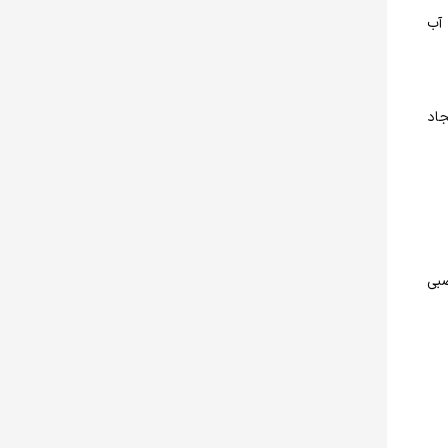
 آب
جاد
صبی