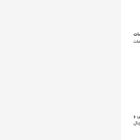
مات
عات
ی و
چال