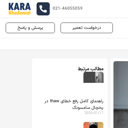
021-46055059
درخواست تعمیر
پرسش و پاسخ
مطالب مرتبط
راهنمای کامل رفع خطای thaw در
یخچال سامسونگ
2025/01/17